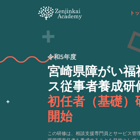
S
k
トッ
i
p
t
o
c
o
令和5年度
n
t
宮崎県障がい福
e
n
ス従事者養成研
t
初任者（基礎）
開始
この研修は、相談支援専門員とサービス管