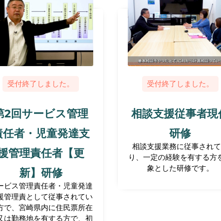
受付終了しました。
受付終了しました。
第2回サービス管理
相談支援従事者現
責任者・児童発達支
研修
相談支援業務に従事されて
援管理責任者【更
り、一定の経験を有する方
象とした研修です。
新】研修
ービス管理責任者・児童発達
援管理責として従事されてい
方で、宮崎県内に住民票所在
又は勤務地を有する方で、初